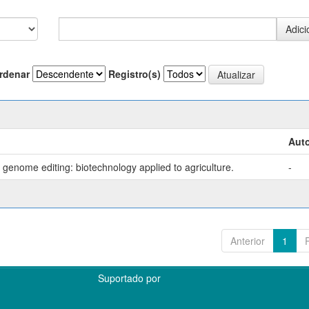
rdenar
Registro(s)
Auto
genome editing: biotechnology applied to agriculture.
-
Anterior
1
Suportado por