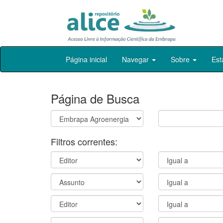
Skip
Página inicial
Navegar
Sobre
Est
navigation
Página de Busca
Filtros correntes: