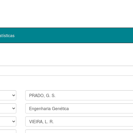
atísticas