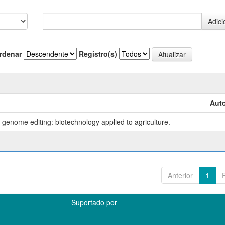
rdenar
Registro(s)
Auto
genome editing: biotechnology applied to agriculture.
-
Anterior
1
Suportado por