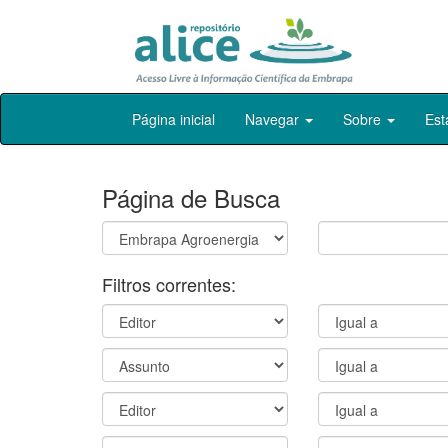
Skip
Página inicial
Navegar
Sobre
Est
navigation
Página de Busca
Filtros correntes: