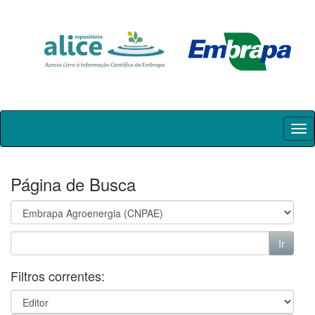
Skip
navigation
Página de Busca
Filtros correntes: