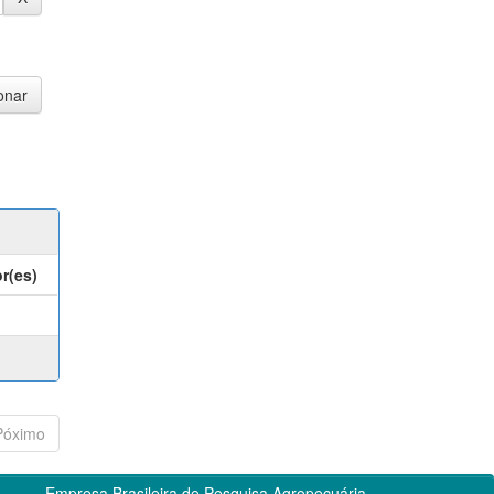
r(es)
Póximo
Empresa Brasileira de Pesquisa Agropecuária -