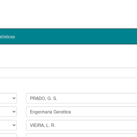
atísticas