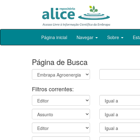
Skip
Página inicial
Navegar
Sobre
Est
navigation
Página de Busca
Filtros correntes: