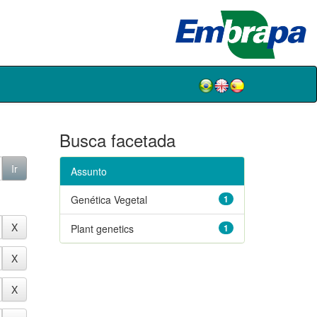
Busca facetada
Assunto
Genética Vegetal
1
Plant genetics
1