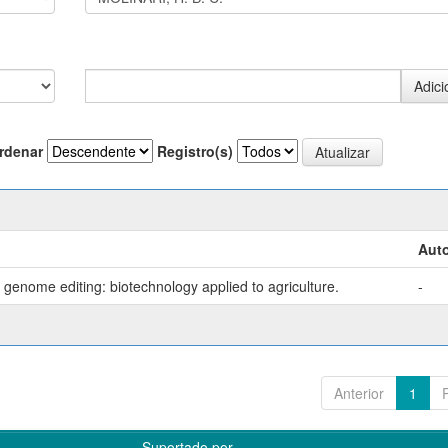
rdenar
Registro(s)
Auto
genome editing: biotechnology applied to agriculture.
-
Anterior
1
Suportado por