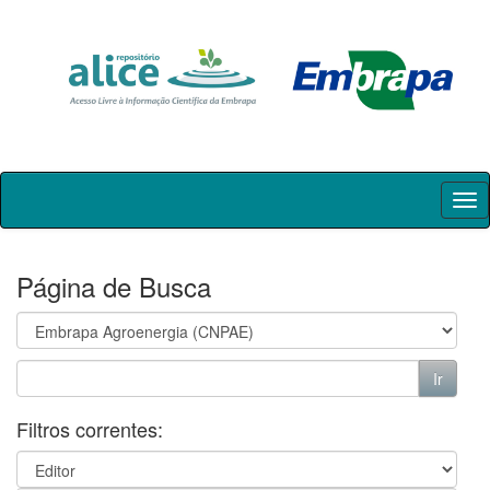
Skip
navigation
Página de Busca
Filtros correntes: