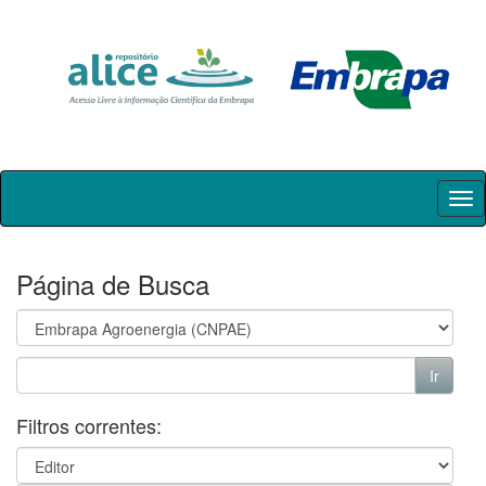
Skip
navigation
Página de Busca
Filtros correntes: