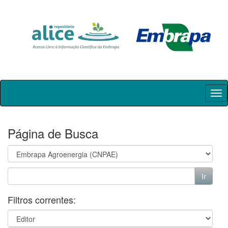
Skip
navigation
Página de Busca
Filtros correntes: