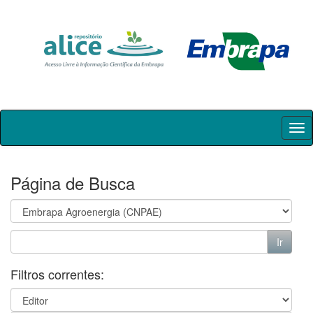
Skip
navigation
Página de Busca
Filtros correntes: