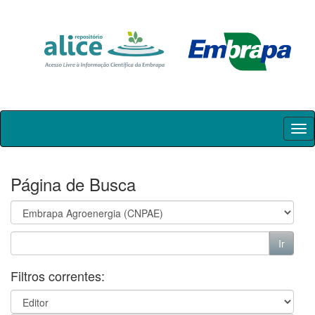
Skip
navigation
Página de Busca
Filtros correntes: