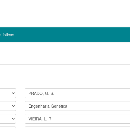
atísticas