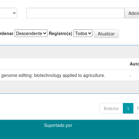
rdenar
Registro(s)
Auto
genome editing: biotechnology applied to agriculture.
-
Anterior
1
Suportado por