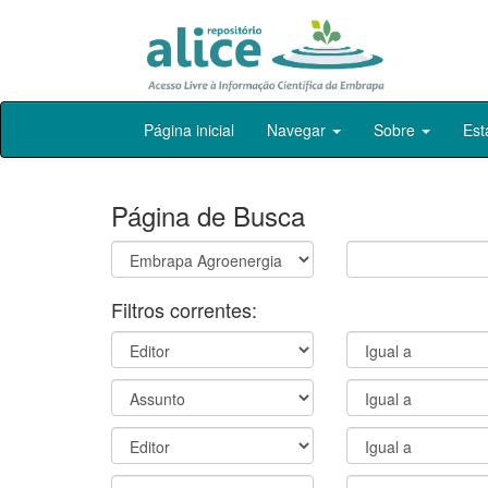
Skip
Página inicial
Navegar
Sobre
Est
navigation
Página de Busca
Filtros correntes: