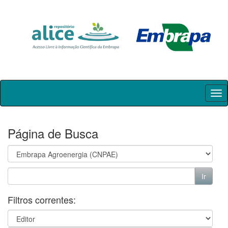
Skip
navigation
Página de Busca
Filtros correntes: