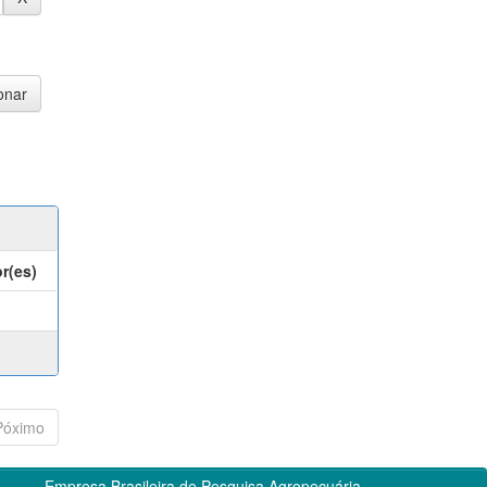
r(es)
Póximo
Empresa Brasileira de Pesquisa Agropecuária -