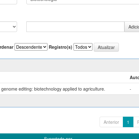
rdenar
Registro(s)
Auto
genome editing: biotechnology applied to agriculture.
-
Anterior
1
Suportado por