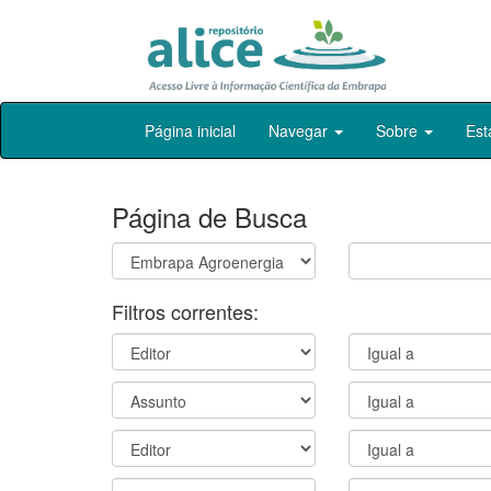
Skip
Página inicial
Navegar
Sobre
Est
navigation
Página de Busca
Filtros correntes: