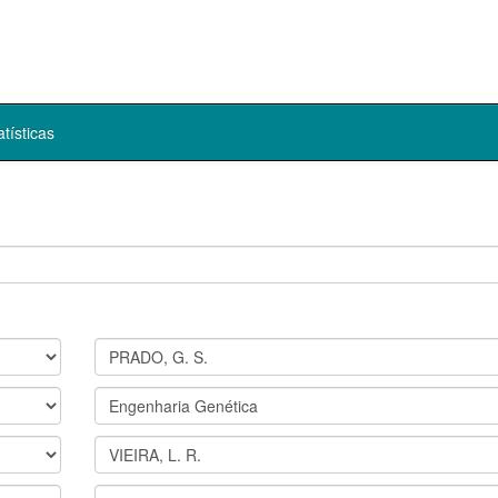
atísticas