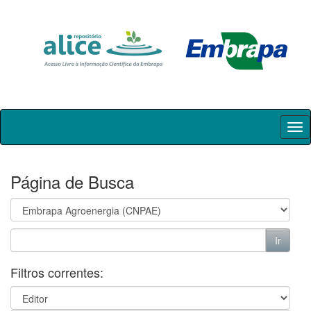
Skip
navigation
Página de Busca
Filtros correntes: