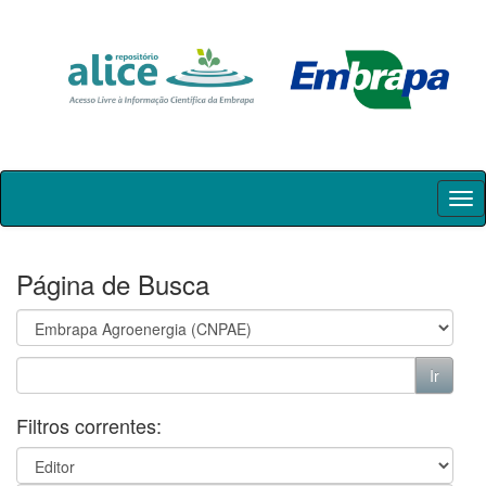
Skip
navigation
Página de Busca
Filtros correntes: