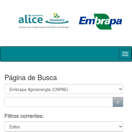
Skip
navigation
Página de Busca
Filtros correntes: