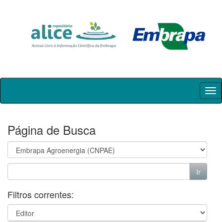
Skip
navigation
Página de Busca
Filtros correntes: