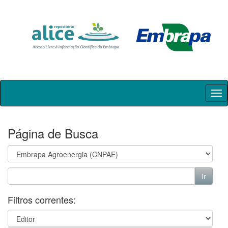
Skip
navigation
Página de Busca
Filtros correntes: