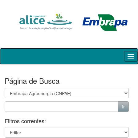
Skip
navigation
Página de Busca
Filtros correntes: