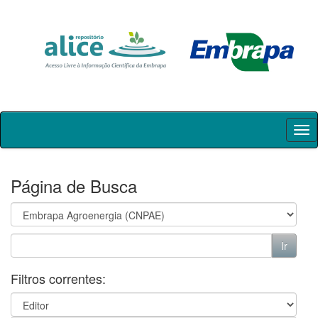
Skip
navigation
Página de Busca
Filtros correntes: