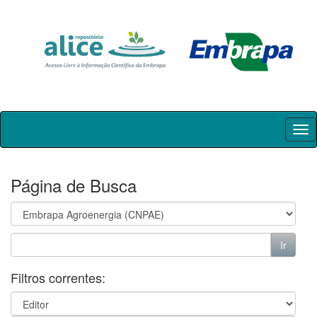
Skip
navigation
Página de Busca
Filtros correntes: