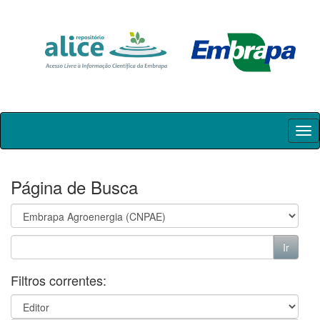
Skip
navigation
Página de Busca
Filtros correntes: