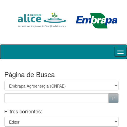
Skip
navigation
Página de Busca
Filtros correntes: