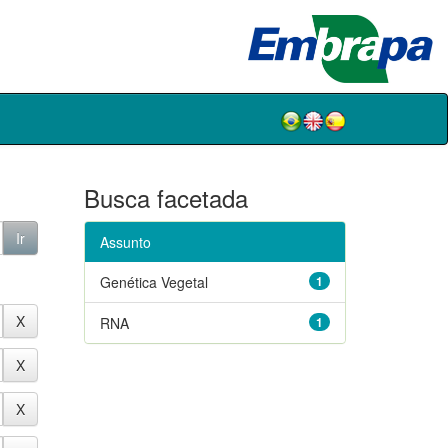
Busca facetada
Assunto
Genética Vegetal
1
RNA
1