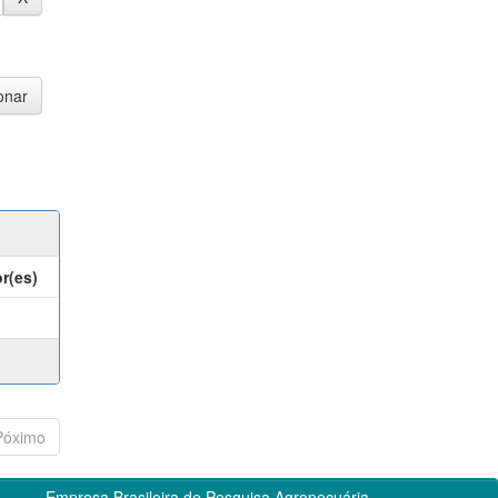
r(es)
Póximo
Empresa Brasileira de Pesquisa Agropecuária -