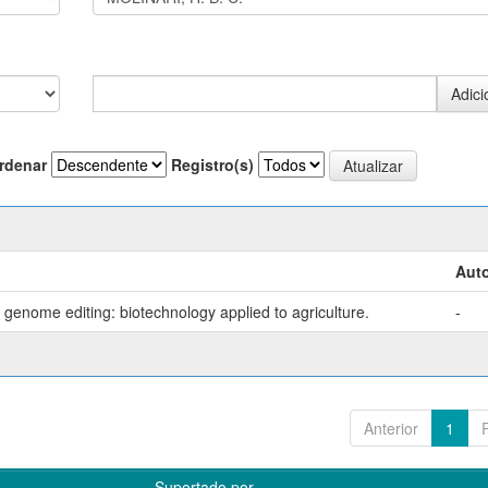
rdenar
Registro(s)
Auto
genome editing: biotechnology applied to agriculture.
-
Anterior
1
Suportado por