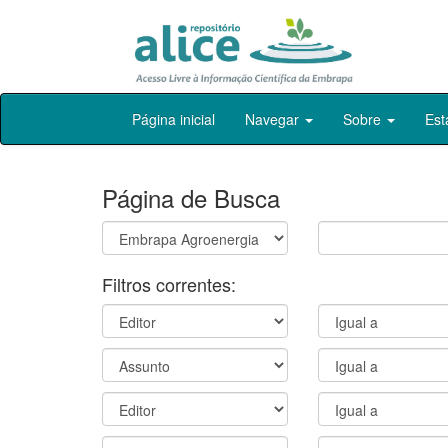
Skip
Página inicial
Navegar
Sobre
Est
navigation
Página de Busca
Filtros correntes: