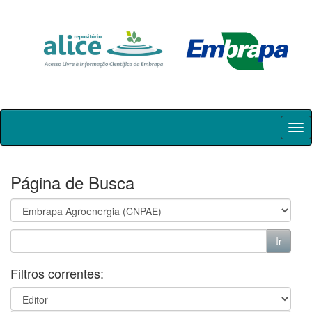
Skip
navigation
Página de Busca
Filtros correntes: