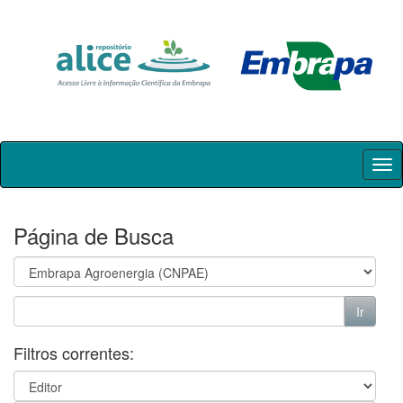
Skip
navigation
Página de Busca
Filtros correntes: