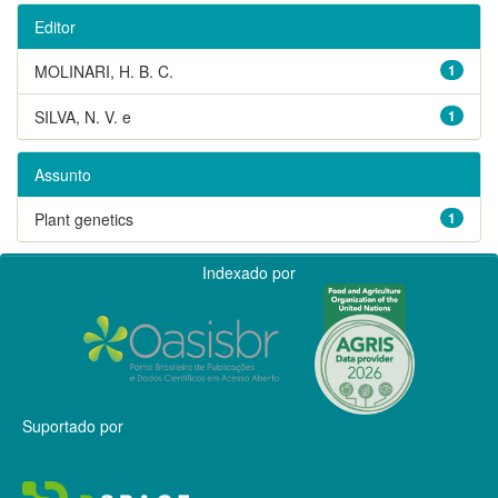
Editor
MOLINARI, H. B. C.
1
SILVA, N. V. e
1
Assunto
Plant genetics
1
Indexado por
Suportado por