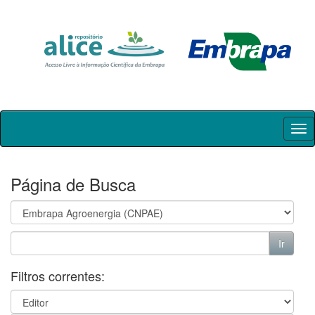
Skip
navigation
Página de Busca
Filtros correntes: