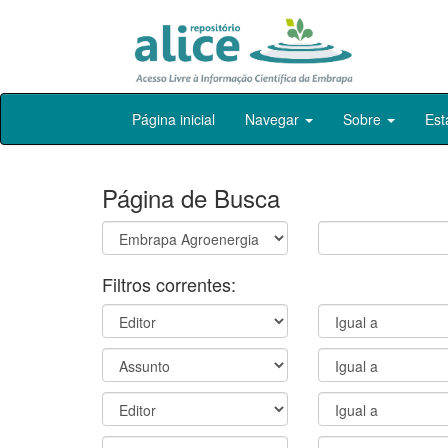
Skip
Página inicial
Navegar
Sobre
Est
navigation
Página de Busca
Filtros correntes: