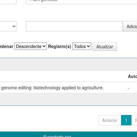
rdenar
Registro(s)
Auto
genome editing: biotechnology applied to agriculture.
-
Anterior
1
Suportado por