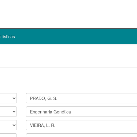
atísticas