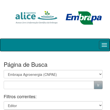
Skip
navigation
Página de Busca
Filtros correntes: