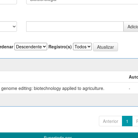
rdenar
Registro(s)
Auto
genome editing: biotechnology applied to agriculture.
-
Anterior
1
Suportado por