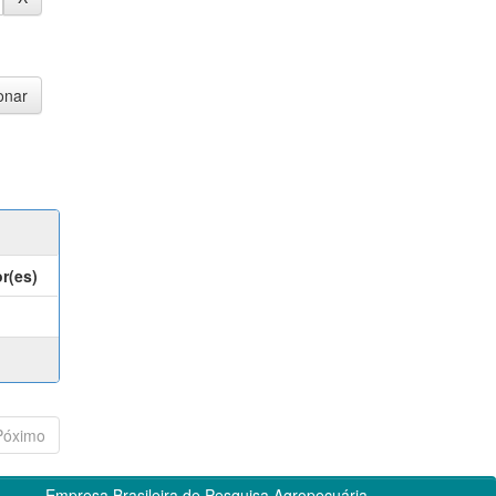
r(es)
Póximo
Empresa Brasileira de Pesquisa Agropecuária -