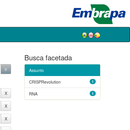
Busca facetada
Assunto
CRISPRevolution
1
RNA
1