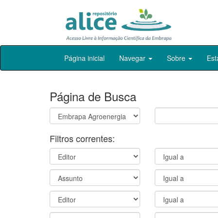
Skip
Página inicial
Navegar
Sobre
Est
navigation
Página de Busca
Filtros correntes: