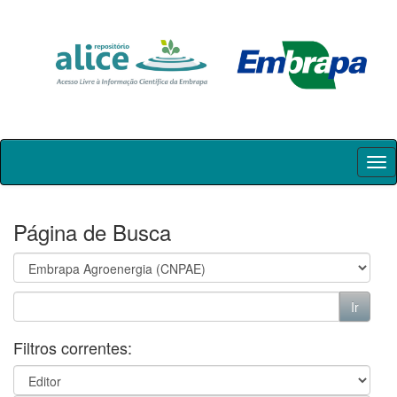
Skip
navigation
Página de Busca
Filtros correntes: