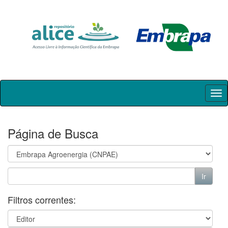
Skip
navigation
Página de Busca
Filtros correntes: