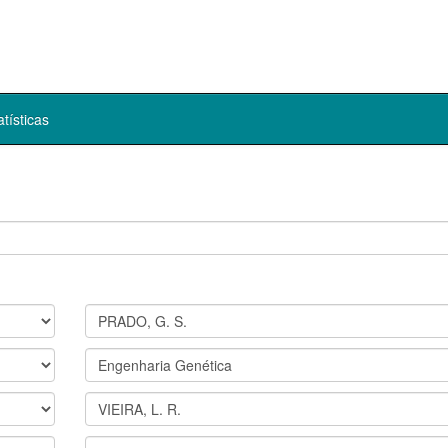
atísticas