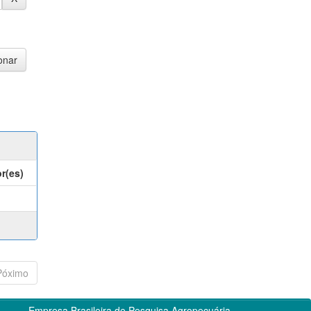
r(es)
Póximo
Empresa Brasileira de Pesquisa Agropecuária -