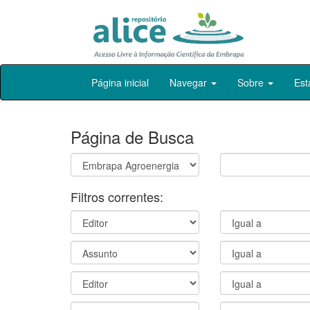
Skip
Página inicial
Navegar
Sobre
Est
navigation
Página de Busca
Filtros correntes: