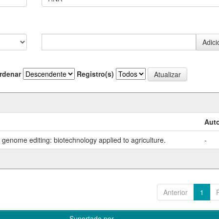
rdenar
Registro(s)
Auto
genome editing: biotechnology applied to agriculture.
-
Anterior
1
Suportado por