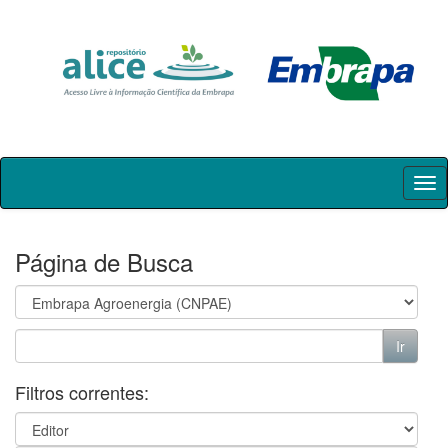
Skip
navigation
Página de Busca
Filtros correntes: