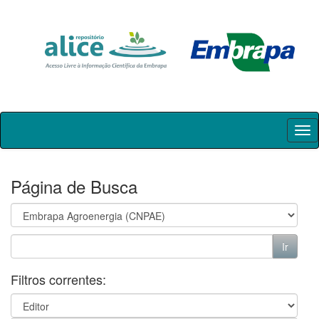
Skip
navigation
Página de Busca
Filtros correntes: