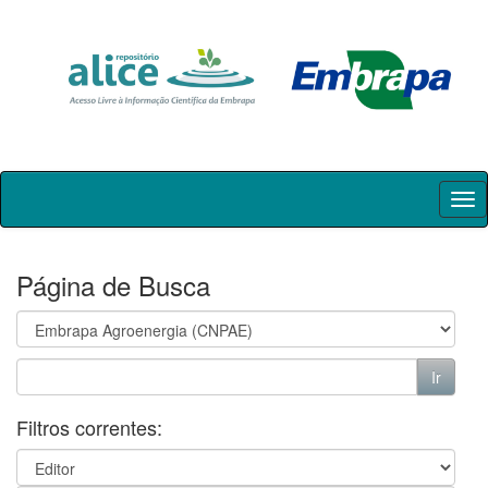
Skip
navigation
Página de Busca
Filtros correntes: