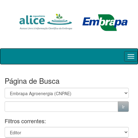
Skip
navigation
Página de Busca
Filtros correntes: