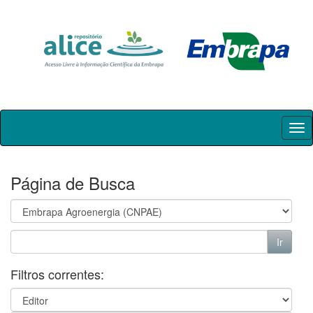
Skip
navigation
Página de Busca
Filtros correntes: