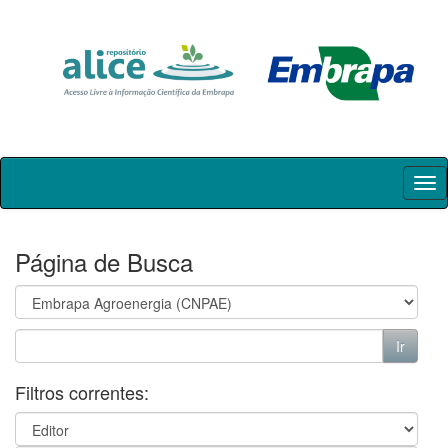
Skip
navigation
Página de Busca
Filtros correntes: