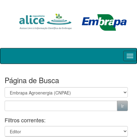
Skip
navigation
Página de Busca
Filtros correntes: