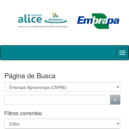
Skip
navigation
Página de Busca
Filtros correntes: