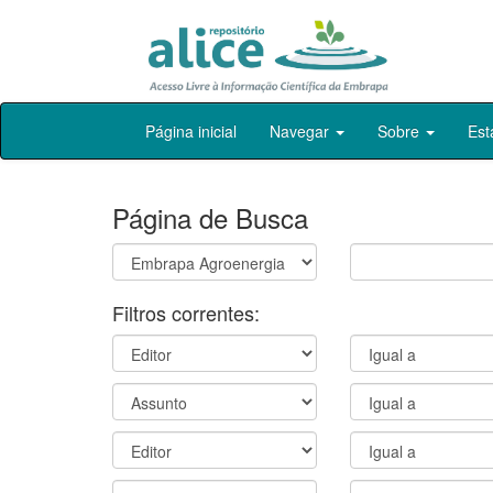
Skip
Página inicial
Navegar
Sobre
Est
navigation
Página de Busca
Filtros correntes: