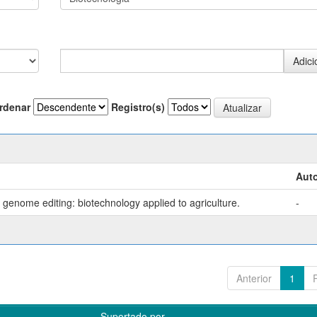
rdenar
Registro(s)
Auto
genome editing: biotechnology applied to agriculture.
-
Anterior
1
Suportado por