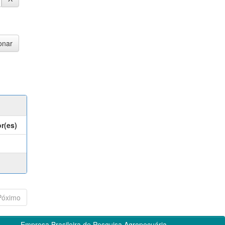
r(es)
Póximo
Empresa Brasileira de Pesquisa Agropecuária -