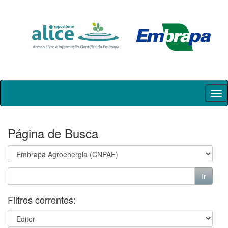
Skip
navigation
Página de Busca
Filtros correntes: