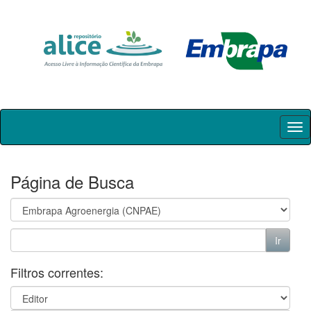
Skip
navigation
Página de Busca
Filtros correntes: