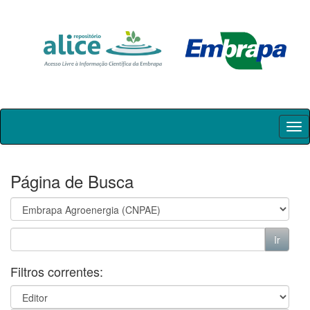
Skip
navigation
Página de Busca
Filtros correntes: