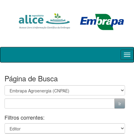
Skip
navigation
Página de Busca
Filtros correntes: