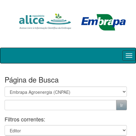
Skip
navigation
Página de Busca
Filtros correntes: