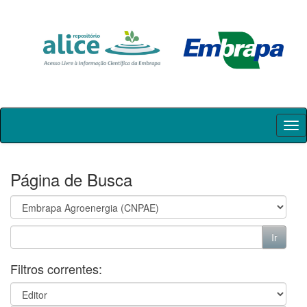
Skip
navigation
Página de Busca
Filtros correntes: