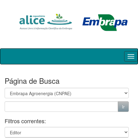
Skip
navigation
Página de Busca
Filtros correntes: