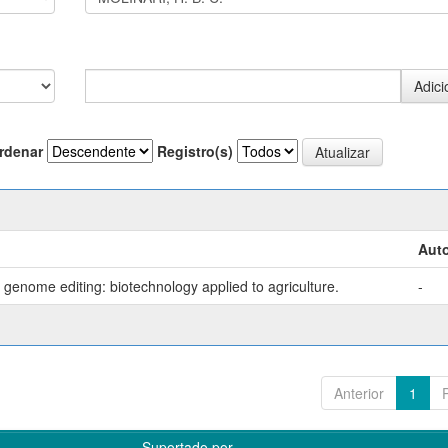
rdenar
Registro(s)
Auto
genome editing: biotechnology applied to agriculture.
-
Anterior
1
Suportado por