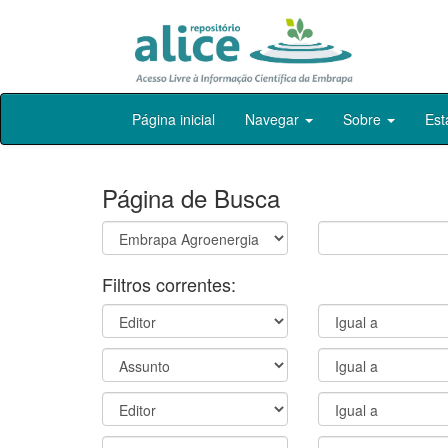
Skip
Página inicial
Navegar
Sobre
Est
navigation
Página de Busca
Filtros correntes: