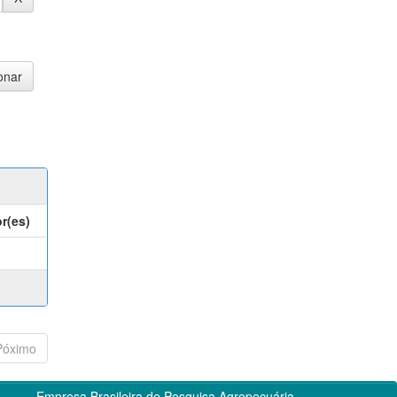
r(es)
Póximo
Empresa Brasileira de Pesquisa Agropecuária -