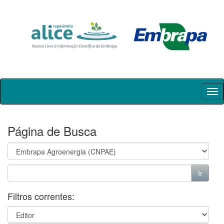
Skip
navigation
Página de Busca
Filtros correntes: